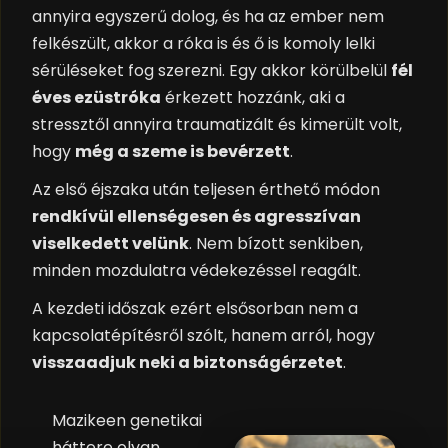
annyira egyszerű dolog, és ha az ember nem
felkészült, akkor a róka is és ő is komoly lelki
sérüléseket fog szerezni. Egy akkor körülbelül
fél
éves ezüstróka
érkezett hozzánk, aki a
stressztől annyira traumatizált és kimerült volt,
hogy
még a szeme is bevérzett
.
Az első éjszaka után teljesen érthető módon
rendkívül ellenségesen és agresszívan
viselkedett velünk
. Nem bízott senkiben,
minden mozdulatra védekezéssel reagált.
A kezdeti időszak ezért elsősorban nem a
kapcsolatépítésről szólt, hanem arról, hogy
visszaadjuk neki a biztonságérzetet
.
Mazikeen genetikai
háttere olyan