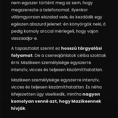
nem egyszer történt meg az sem, hogy
megszerezte a telefonomat. Ilyenkor
villámgyorsan elszalad vele, és kezdődik egy
egészen abszurd jelenet: én könyörgök neki, ő
pedig komoly arccal mérlegeli, hogy vajon
visszaadja-e.
A tapasztalat szerint ez
hosszú tárgyalási
folyamat
. De a csereajánlatok célba szoktak
érni. Mazikeen személyisége egyszerre
intenzív, vicces és teljesen kiszámíthatatlan.
Mazikeen személyisége egyszerre intenzív,
vicces és teljesen kiszámíthatatlan. És néha
kifejezetten úgy viselkedik, mintha
nagyon
komolyan venné azt, hogy Mazikeennek
hívják
.