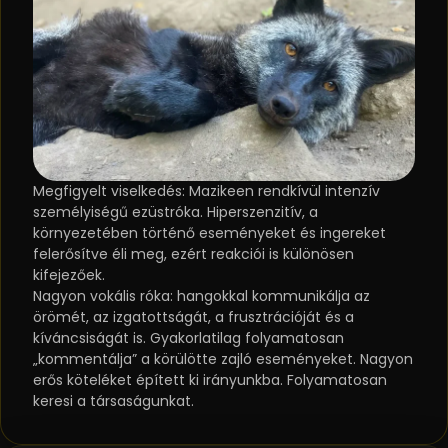
Megfigyelt viselkedés: Mazikeen rendkívül intenzív
személyiségű ezüstróka. Hiperszenzitív, a
környezetében történő eseményeket és ingereket
felerősítve éli meg, ezért reakciói is különösen
kifejezőek.
Nagyon vokális róka: hangokkal kommunikálja az
örömét, az izgatottságát, a frusztrációját és a
kíváncsiságát is. Gyakorlatilag folyamatosan
„kommentálja” a körülötte zajló eseményeket. Nagyon
erős köteléket épített ki irányunkba. Folyamatosan
keresi a társaságunkat.