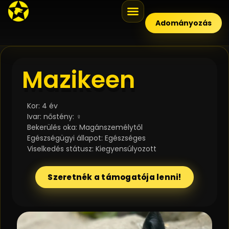
Adományozás
Mazikeen
Kor: 4 év
Ivar: nőstény: ♀
Bekerülés oka: Magánszemélytől
Egészségügyi állapot: Egészséges
Viselkedés státusz: Kiegyensúlyozott
Szeretnék a támogatója lenni!