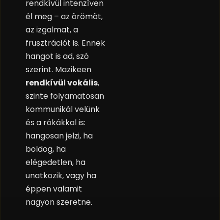
rendkívül intenzíven
él meg – az örömöt,
az izgalmat, a
frusztrációt is. Ennek
hangot is ad, szó
szerint. Mazikeen
rendkívül vokális
,
szinte folyamatosan
kommunikál velünk
és a rókákkal is:
hangosan jelzi, ha
boldog, ha
elégedetlen, ha
unatkozik, vagy ha
éppen valamit
nagyon szeretne.