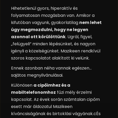
Hihetetlenül gyors, hiperaktív és
folyamatosan mozgásban van. Amikor a
kifutóban vagyunk, gyakorlatilag
nem lehet
úgy megmozdulni, hogy ne legyen
azonnal ott körülöttünk
. Ugrál, figyel,
„felügyeli” minden lépésünket, és nagyon
igényli a közelségünket. Mazikeen rendkívül
szoros kapcsolatot alakított ki velünk.
Ennek azonban néha vannak egészen…
sajátos megnyilvánulásai.
Különösen
a cipőimhez és a
mobiltelefonomhoz
fűzi mély érzelmi
kapcsolat. Az évek során számtalan cipőm
esett már áldozatul Mazikeen
kíváncsiságának és birtoklási vágyának.cÉs