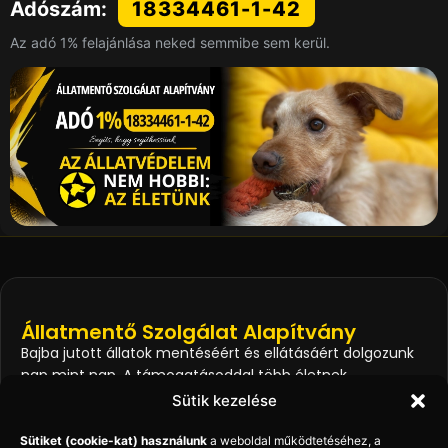
Adószám:
18334461-1-42
Az adó 1% felajánlása neked semmibe sem kerül.
Állatmentő Szolgálat Alapítvány
Bajba jutott állatok mentéséért és ellátásáért dolgozunk
nap mint nap. A támogatásoddal több életnek
segíthetünk.
Sütik kezelése
Sütiket (cookie-kat) használunk
a weboldal működtetéséhez, a