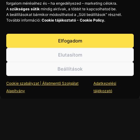
forgalom méréséhez és – ha engedélyezed – marketing célokra.
Elérhetőségeink
A
szükséges sütik
mindig aktívak, a többit te kapcsolhatod be.
Ismerj meg minket!
A beállításokat bármikor módosíthatod a „Süti beállítások” résznél.
Facebook
További információ:
Cookie tájékoztató - Cookie Policy.
Instagram
E-mail
Elfogadom
Elutasítom
Támogatás
Beállítások
Támogass minket!
Állatmentő Szolgálat Alapítvány – Az ÁLLATok
Cookie szabályzat | Állatmentő Szolgálat
Adatkezelési
szolgÁLLATában!
Alapítvány
tájékozató
Adószám (1%):
18334461-1-42
OTP Bank – belföldi számlaszám:
11713012-20003524-00000000
IBAN:
HU43 1171 3012 2000 3524 0000 0000