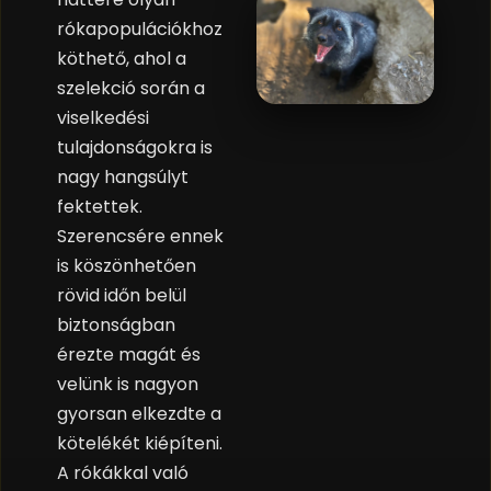
rókapopulációkhoz
köthető, ahol a
szelekció során a
viselkedési
tulajdonságokra is
nagy hangsúlyt
fektettek.
Szerencsére ennek
is köszönhetően
rövid időn belül
biztonságban
érezte magát és
velünk is nagyon
gyorsan elkezdte a
kötelékét kiépíteni.
A rókákkal való