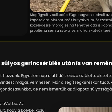
Megfigyelt viselkedés: Füge nagyon kedveli az 
kapcsolata. Viszont más kutyákkal az összeszokt
közeledésre morog és ha tehetné oda is kapna.
probléma sem a szuka, sem a kan kutyák terén
 súlyos gerincsérülés után is van remé
t hozzánk. Egyetlen nap alatt dőlt össze az élete: elütötte
 mindezt magas vemhesen. Már a segítségkéréskor tudtuk
a gondozásunkba, de nem ismertük az állapota súlyosságá
zioVetbe. Az
lt, hogy a kölykei közül