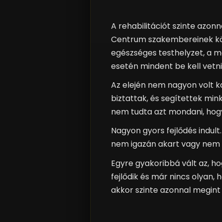
A rehabilitációt szinte azonn
Centrum szakembereinek kösz
egészséges testhelyzet, a mo
esetén mindent be kell vetni
Az elején nem nagyon volt 
biztattak, és segítettek mi
nem tudta azt mondani, hog
Nagyon gyors fejlődés indult
nem igazán akart vagy nem tud
Egyre gyakoribbá vált az, ho
fejlődik és már nincs olyan,
akkor szinte azonnal megint 