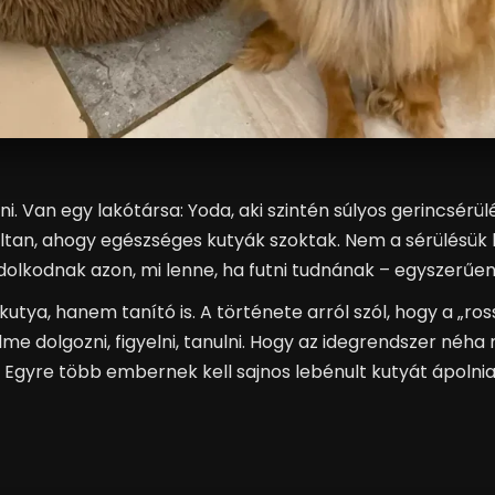
zani. Van egy lakótársa: Yoda, aki szintén súlyos gerincsérü
ultan, ahogy egészséges kutyák szoktak. Nem a sérülésü
dolkodnak azon, mi lenne, ha futni tudnának – egyszerűen
tya, hanem tanító is. A története arról szól, hogy a „ro
me dolgozni, figyelni, tanulni. Hogy az idegrendszer néha 
 Egyre több embernek kell sajnos lebénult kutyát ápolnia