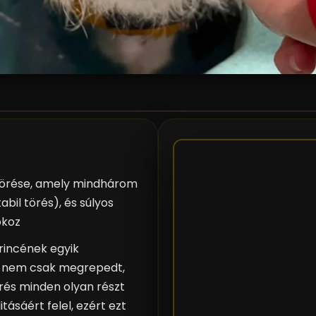
 törése, amely mindhárom
bil törés), és súlyos
okoz
erincének egyik
a nem csak megrepedt,
és minden olyan részt
itásáért felel, ezért ezt