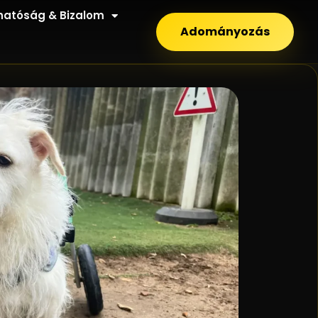
hatóság & Bizalom
Adományozás