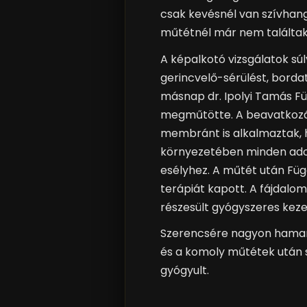
csak kevésnél van szívhang
műtétnél már nem találtak
A képalkotó vizsgálatok súl
gerincvelő-sérülést, borda
másnap dr. Ipolyi Tamás Fü
megműtötte. A beavatkozás
membránt is alkalmaztak, 
környezetében minden adot
esélyhez. A műtét után Füg
terápiát kapott. A fájdalom
részesült gyógyszeres keze
Szerencsére nagyon hamar
és a komoly műtétek utá
gyógyult.