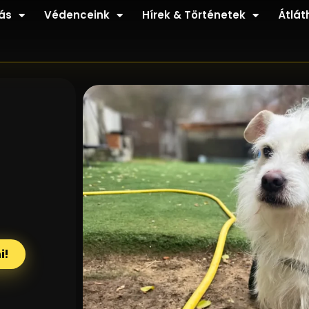
ás
Védenceink
Hírek & Történetek
Átlát
i!