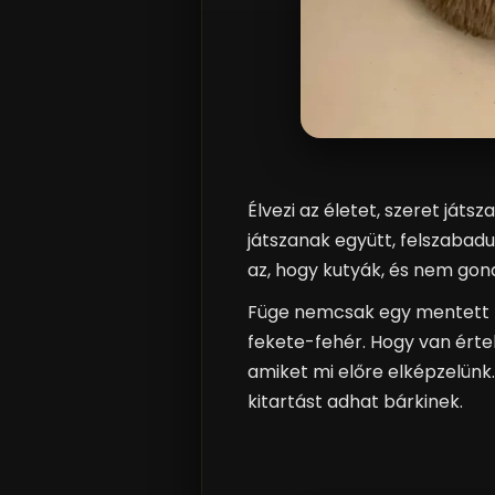
Élvezi az életet, szeret játs
játszanak együtt, felszabad
az, hogy kutyák, és nem gon
Füge nemcsak egy mentett ku
fekete-fehér. Hogy van értel
amiket mi előre elképzelünk.
kitartást adhat bárkinek.