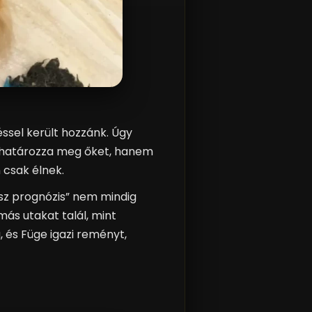
léssel került hozzánk. Úgy
k határozza meg őket, hanem
 csak élnek.
ssz prognózis” nem mindig
más utakat talál, mint
, és Füge igazi reményt,