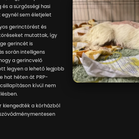
 és a sürgősségi hasi
 egynél sem életjelet
yos gerinctörést és
töréseket mutattak, így
ge gerincét is
 során intelligens
hogy a gerincvelő
t legyen a lehető legjobb
e hat héten át PRP-
csillapításon kívül nem
lésben.
 kiengedték a kórházból
n szövődménymentesen