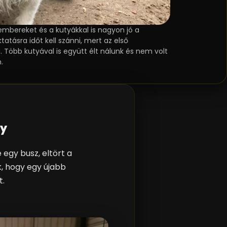
embereket és a kutyákkal is nagyon jó a
atásra időt kell szánni, mert az első
 Több kutyával is együtt élt nálunk és nem volt
.
ny
 egy busz, eltört a
, hogy egy újabb
t.