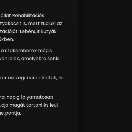
sállat Rehabilitációs
kocsit is, mert tudjuk: az
tációját. Lebénult kutyák
jükben.
re a szakemberek mégis
yan jelek, amelyekre senki
kszor összegubancolódtak, és
 mai napig folyamatosan
dja magát tartani és leül,
ge pontja.