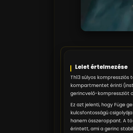
Lelet értelmezése
Th13 súlyos kompressziós
kompartmentet érinti (insta
gerincvelő-kompressziót 
Ez azt jelenti, hogy Füge g
kulcsfontosságú csigolyáj
hanem összeroppant. A tör
érintett, ami a gerinc stabil