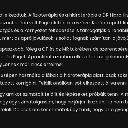
al elkezdtük. A fizioterápia és a hidroterápia a DR Hidro Ki
önhetően vált Füge életének részévé. Korán kapott kutya
zgás és a környezet felfedezése is támogatják a rehabili
, mert az apró javulások is sokat fognak számítani a jövő
kapaszkodó, főleg a CT és az MR tükrében, de szerencsé
nket és Fügét. Apránként azonban elkezdtek megjelenni ol
y „ennek már nincs értelme”.
. Szépen használta a lábait a hidroterápia alatt, csak so
ott korrigálni. Felállt önállóan, sőt elkezdett állva enni.
gy amikor szimatolt felállt és lépéseket próbált tenni. A
 hogy úgy szimatolgasson, hogy ne járjon közben. Ha nem tu
feláll. De csak amikor szimatol, úgy tűnik, hogy ez a gyen