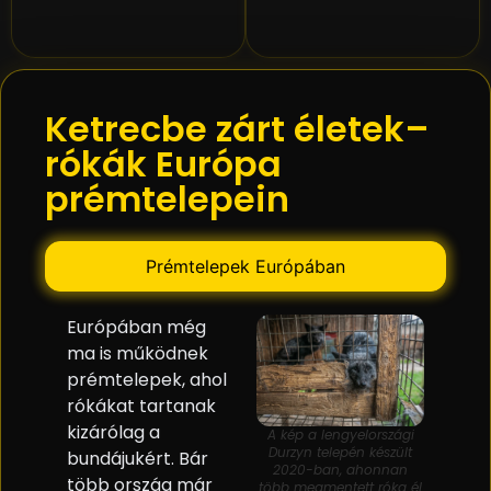
Ketrecbe zárt életek–
rókák Európa
prémtelepein
Prémtelepek Európában
Európában még
ma is működnek
prémtelepek, ahol
rókákat tartanak
kizárólag a
A kép a lengyelországi
Durzyn telepén készült
bundájukért. Bár
2020-ban, ahonnan
több ország már
több megmentett róka él