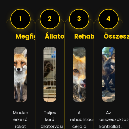
1
2
3
4
Megfigyelés
Állatorvos
Rehabilitáció
Összes
Minden
Teljes
A
Az
érkező
körű
rehabilitáció
összeszoktat
rókát
állatorvosi
célja a
kontrollált,