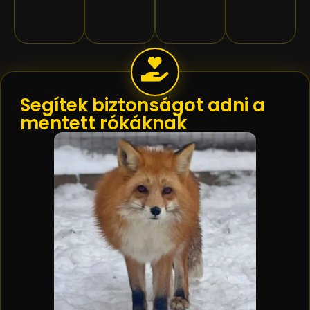
Segítek biztonságot adni a
mentett rókáknak