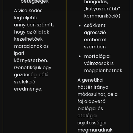
betegségek
hangadás,
„kutyaszerűbb”
A viselkedés
kommunikáció)
legfeljebb
annyiban számít,
csökkent
hogy az állatok
agresszió
kezelhetőek
emberrel
maradjanak az
szemben
ipari
morfológiai
környezetben.
változások is
Genetikájuk egy
megjelenhetnek
gazdasági célú
A genetikai
szelekció
háttér iránya
eredménye.
módosulhat, de a
faj alapvető
biológiai és
etológiai
sajátosságai
megmaradnak.