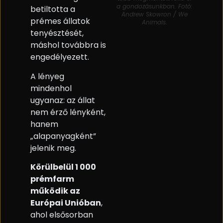
a gondozásunkban. Fotó:
betiltotta a
Andrew Skowron / We
prémes állatok
Animals.
tenyésztését,
máshol továbbra is
engedélyezett.
A lényeg
mindenhol
ugyanaz: az állat
nem érző lényként,
hanem
„alapanyagként”
jelenik meg.
Körülbelül 1 000
prémfarm
működik az
Európai Unióban
,
ahol elsősorban