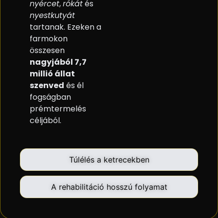
nyércet
,
rókát
és
nyestkutyát
tartanak. Ezeken a
farmokon
összesen
nagyjából 7,7
millió állat
szenved
és él
fogságban
prémtermelés
céljából.
Túlélés a ketrecekben
A rehabilitáció hosszú folyamat