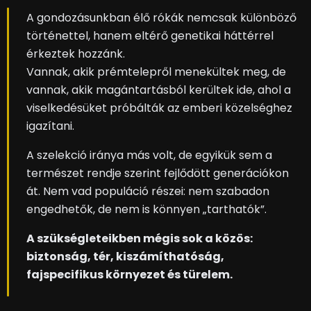
A gondozásunkban élő rókák nemcsak különböző
történettel, hanem eltérő genetikai háttérrel
érkeztek hozzánk.
Vannak, akik prémtelepről menekültek meg, de
vannak, akik magántartásból kerültek ide, ahol a
viselkedésüket próbálták az emberi közelséghez
igazítani.
A szelekció iránya más volt, de egyikük sem a
természet rendje szerint fejlődött generációkon
át. Nem vad populáció részei: nem szabadon
engedhetők, de nem is könnyen „tarthatók”.
A szükségleteikben mégis sok a közös:
biztonság, tér, kiszámíthatóság,
fajspecifikus környezet és türelem.