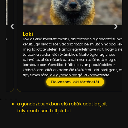
Loki
Loki az első mentett rókánk, aki tartósan a gondozásunkba
került. Egy hivatásos vadász fogta be, miután nappal jelent
meg lakott területen. Hamar egyértelművé vált, hogy ő nem
tartozik a vadon élő rókáinkhoz. Morfológiailag cross
színváltozat és nálunk ez a szín nem található meg a
természetben. Genetikai háttere olyan populációkhoz
köthető, ami eltér a vadon élő rókákétól. Loki intelligens, és
figyelmes róka, aki gyorsan reagál a környezetére.
Elolvasom Loki történetét
a gondozásunkban élő rókák adatlapjait
folyamatosan töltjük fel