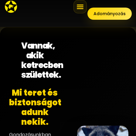
Adományozás
Vannak,
akik
ketrecben
születtek.
Mi teret és
biztonságot
adunk
nekik.
Gondozásunkban