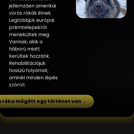
jellemzően amerikai
vörös rókák élnek.
Legtöbbjük európai
prémtelepekről
menekültek meg.
Vannak, akik a
háború miatt
kerültek hozzánk.
Rehabilitációjuk
hosszú folyamat,
aminél minden lépés
számít.
 róka mögött egy történet van →