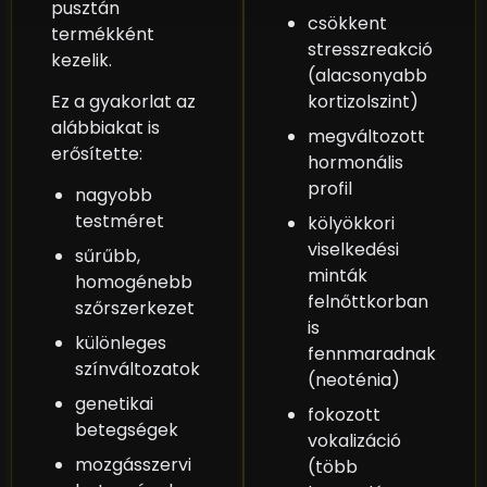
pusztán
csökkent
termékként
stresszreakció
kezelik.
(alacsonyabb
Ez a gyakorlat az
kortizolszint)
alábbiakat is
megváltozott
erősítette:
hormonális
profil
nagyobb
testméret
kölyökkori
viselkedési
sűrűbb,
minták
homogénebb
felnőttkorban
szőrszerkezet
is
különleges
fennmaradnak
színváltozatok
(neoténia)
genetikai
fokozott
betegségek
vokalizáció
mozgásszervi
(több