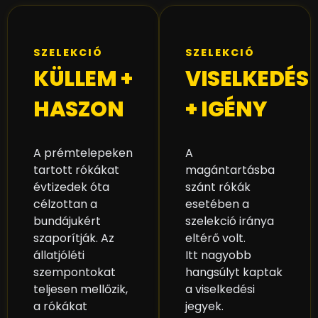
SZELEKCIÓ
SZELEKCIÓ
KÜLLEM +
VISELKEDÉS
HASZON
+ IGÉNY
A prémtelepeken
A
tartott rókákat
magántartásba
évtizedek óta
szánt rókák
célzottan a
esetében a
bundájukért
szelekció iránya
szaporítják. Az
eltérő volt.
állatjóléti
Itt nagyobb
szempontokat
hangsúlyt kaptak
teljesen mellőzik,
a viselkedési
a rókákat
jegyek.