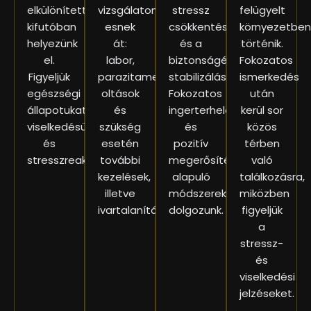
elkülönített
vizsgálaton
stressz
felügyelt
kifutóban
esnek
csökkentése
környezetben
helyezünk
át:
és a
történik.
el.
labor,
biztonságérzet
Fokozatos
Figyeljük
parazitamentesítés,
stabilizálása.
ismerkedés
egészségi
oltások
Fokozatos
után
állapotukat,
és
ingerterheléssel
kerül sor
viselkedésüket
szükség
és
közös
és
esetén
pozitív
térben
stresszreakcióikat.
további
megerősítésen
való
kezelések,
alapuló
találkozásra,
illetve
módszerekkel
miközben
ivartalanítás.
dolgozunk.
figyeljük
a
stressz-
és
viselkedési
jelzéseket.