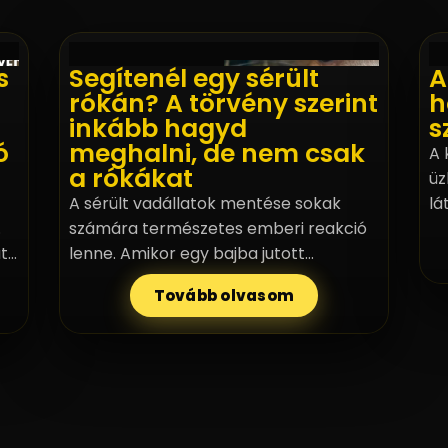
s
Segítenél egy sérült
A
rókán? A törvény szerint
h
inkább hagyd
s
ó
meghalni, de nem csak
A 
a rókákat
üz
A sérült vadállatok mentése sokak
lá
.
számára természetes emberi reakció
el
út
lenne. Amikor egy bajba jutott
ne
rókakölyökkel vagy más vadon élő
es
Tovább olvasom
i
állattal találkozunk, ösztönösen
el
segíteni szeretnénk. A jelenlegi
no
szabályozás azonban számos esetben
nem teszi lehetővé a vadállat