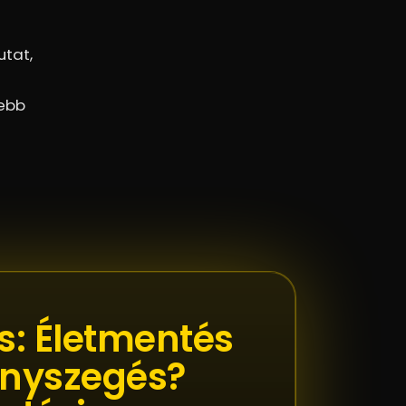
utat,
yebb
: Életmentés
ényszegés?