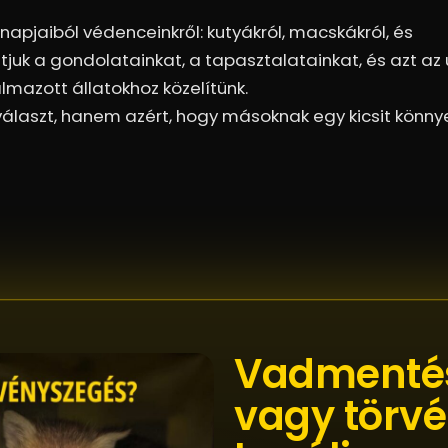
pjaiból védenceinkről: kutyákról, macskákról, és
juk a gondolatainkat, a tapasztalatainkat, és azt az 
mazott állatokhoz közelítünk.
választ, hanem azért, hogy másoknak egy kicsit könn
Vadmentés
vagy törv