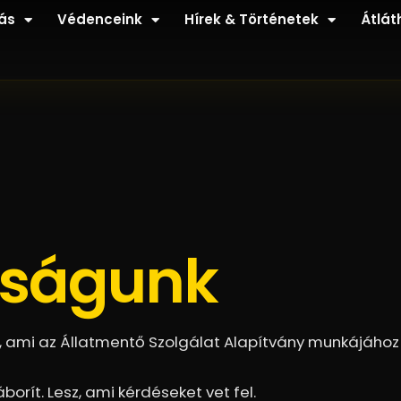
ás
Védenceink
Hírek & Történetek
Átlát
óságunk
p, ami az Állatmentő Szolgálat Alapítvány munkájához
borít. Lesz, ami kérdéseket vet fel.