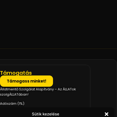
Támogatás
Támogass minket!
Állatmentő Szolgálat Alapítvány – Az ÁLLATok
szolgÁLLATában!
Adószám (1%):
18334461-1-42
Sütik kezelése