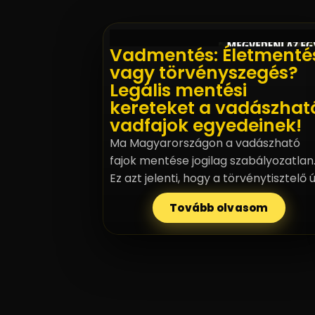
Vadmentés: Életmenté
vagy törvényszegés?
Legális mentési
kereteket a vadászhat
vadfajok egyedeinek!
Ma Magyarországon a vadászható
fajok mentése jogilag szabályozatlan
Ez azt jelenti, hogy a törvénytisztelő 
sokszor az állat halála. Követeljük a
Tovább olvasom
vadmentés legalizálását és a szakma
protokollok kidolgozását, hogy az
életmentés ne legyen többé
törvényszegés!