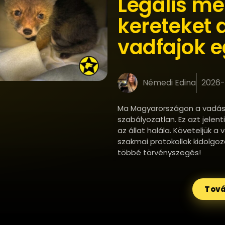
Legális me
kereteket 
vadfajok 
Némedi Edina
2026-
Ma Magyarországon a vadász
szabályozatlan. Ez azt jelent
az állat halála. Követeljük a
szakmai protokollok kidolgo
többé törvényszegés!
Tová