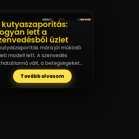
 kutyaszaporítás:
ogyan lett a
zenvedésből üzlet
kutyaszaporítás mára jól működő
leti modell lett. A szenvedés
thatatlanná vált, a betegségeket
fogadható kompromisszumnak
Tovább olvasom
vezzük, az állatok teste pedig
zközzé degradálódott. Ez nem
szigetelt jelenség, hanem egy
rmalizált rendszer következménye.