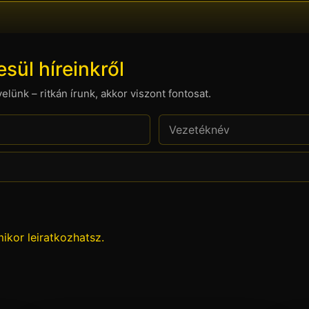
esül híreinkről
velünk – ritkán írunk, akkor viszont fontosat.
ikor leiratkozhatsz.