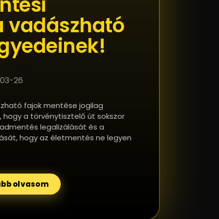
ntési
a vadászható
egyedeinek!
03-26
ható fajok mentése jogilag
i, hogy a törvénytisztelő út sokszor
 vadmentés legalizálását és a
zását, hogy az életmentés ne legyen
bb olvasom