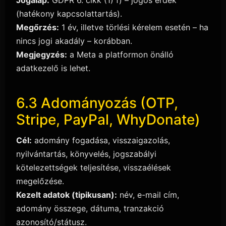
(hatékony kapcsolattartás).
Megőrzés:
1 év, illetve törlési kérelem esetén – ha
nincs jogi akadály – korábban.
Megjegyzés:
a Meta a platformon önálló
adatkezelő is lehet.
6.3 Adományozás (OTP,
Stripe, PayPal, WhyDonate)
Cél:
adomány fogadása, visszaigazolás,
nyilvántartás, könyvelés, jogszabályi
kötelezettségek teljesítése, visszaélések
megelőzése.
Kezelt adatok (tipikusan):
név, e-mail cím,
adomány összege, dátuma, tranzakció
azonosító/státusz.