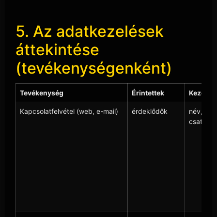
5. Az adatkezelések
áttekintése
(tevékenységenként)
Tevékenység
Érintettek
Kezelt a
Kapcsolatfelvétel (web, e-mail)
érdeklődők
név, e-m
csatolmá