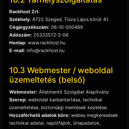
Rackhost Zrt.
Székhely:
6722 Szeged, Tisza Lajos körút 41.
Cégjegyzékszám:
06-10-000489
Adószám:
25333572-2-06
Honlap:
www.rackhost.hu
E-mail:
info@rackhost.hu
10.3 Webmester / weboldal
üzemeltetés (belső)
Webmester:
Állatmentő Szolgálat Alapítvány
Szerep:
weboldal karbantartása, technikai
üzemeltetése, biztonsági mentések kezelése.
Hozzáférhető adatok köre:
webes megkeresések
technikai adatai, naplófájlok, űrlapadatok,