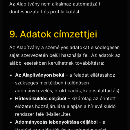
Az Alapítvány nem alkalmaz automatizált
döntéshozatalt és profilalkotást.
9. Adatok címzettjei
Az Alapítvány a személyes adatokat elsődlegesen
saját szervezetén belül használja fel. Az adatok az
alábbi esetekben kerülhetnek továbbításra:
Az Alapítványon belül
– a feladat ellátásához
szükséges mértékben (különösen
adománykezelés, örökbeadás, kapcsolattartás).
Hírlevélküldés céljából
– kizárólag az érintett
előzetes hozzájárulása alapján a hírlevélküldő
rendszer felé (MailerLite).
Adományozás lebonyolítása céljából
– a
fizetési szolgáltatók és az adományozási