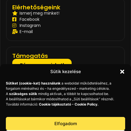
Elérhetőségeink
Ismerj meg minket!
Facebook
Instagram
E-mail
Támogatás
Támogass minket!
Sütik kezelése
Állatmentő Szolgálat Alapítvány – Az ÁLLATok
szolgÁLLATában!
Sütiket (cookie-kat) használunk
a weboldal működtetéséhez, a
forgalom méréséhez és – ha engedélyezed – marketing célokra.
Adószám (1%):
A
szükséges sütik
mindig aktívak, a többit te kapcsolhatod be.
18334461-1-42
A beállításokat bármikor módosíthatod a „Süti beállítások” résznél.
További információ:
Cookie tájékoztató - Cookie Policy.
OTP Bank – belföldi számlaszám:
11713012-20003524-00000000
IBAN:
Elfogadom
HU43 1171 3012 2000 3524 0000 0000