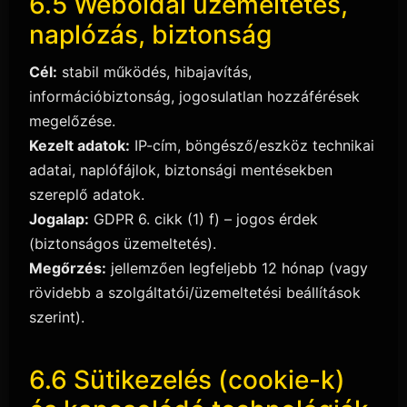
6.5 Weboldal üzemeltetés,
naplózás, biztonság
Cél:
stabil működés, hibajavítás,
információbiztonság, jogosulatlan hozzáférések
megelőzése.
Kezelt adatok:
IP-cím, böngésző/eszköz technikai
adatai, naplófájlok, biztonsági mentésekben
szereplő adatok.
Jogalap:
GDPR 6. cikk (1) f) – jogos érdek
(biztonságos üzemeltetés).
Megőrzés:
jellemzően legfeljebb 12 hónap (vagy
rövidebb a szolgáltatói/üzemeltetési beállítások
szerint).
6.6 Sütikezelés (cookie-k)