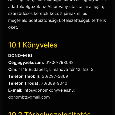
adatfeldolgozók az Alapítvány utasításai alapján,
szerződéses keretek között járnak el, és
megfelelő adatbiztonsági kötelezettségek terhelik
őket.
10.1 Könyvelés
DONO-M Bt.
Cégjegyzékszám:
01-06-798042
Cím:
1149 Budapest, Limanova tér 12. fsz. 3.
Telefon (mobil):
30/297-5869
Telefon (iroda):
70/389-9040
E-mail:
info@donomkonyveles.hu;
donombt@gmail.com
10.2 Tárhelyszolgáltatás