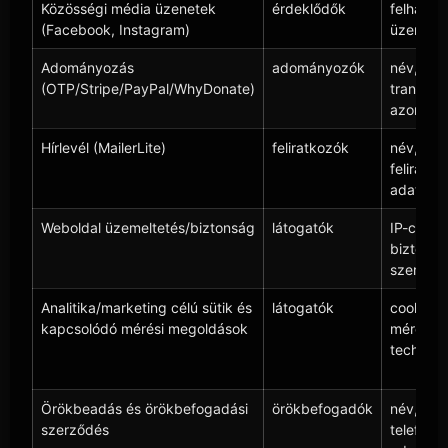
Közösségi média üzenetek
érdeklődők
felhaszn
(Facebook, Instagram)
üzenet
Adományozás
adományozók
név, e-m
(OTP/Stripe/PayPal/WhyDonate)
tranzakc
azonosít
Hírlevél (MailerLite)
feliratkozók
név, e-ma
feliratko
adatai
Weboldal üzemeltetés/biztonság
látogatók
IP-cím, t
biztons
szereplő
Analitika/marketing célú sütik és
látogatók
cookie-a
kapcsolódó mérési megoldások
mérési 
technika
Örökbeadás és örökbefogadási
örökbefogadók
név, lakc
szerződés
telefons