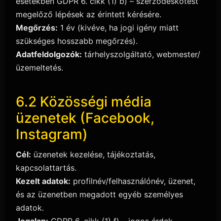
esetekben GDPR 6. cikk (1) b) – szerződéskötést
megelőző lépések az érintett kérésére.
Megőrzés:
1 év (kivéve, ha jogi igény miatt
szükséges hosszabb megőrzés).
Adatfeldolgozók:
tárhelyszolgáltató, webmester/
üzemeltetés.
6.2 Közösségi média
üzenetek (Facebook,
Instagram)
Cél:
üzenetek kezelése, tájékoztatás,
kapcsolattartás.
Kezelt adatok:
profilnév/felhasználónév, üzenet,
és az üzenetben megadott egyéb személyes
adatok.
Jogalap:
GDPR 6. cikk (1) f) – jogos érdek