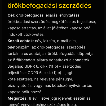
örökbefogadási szerződés
Cél:
örökbefogadási eljárás lefolytatása,
örökbeadási szerződés megkötése és teljesítése,
kapcsolattartás, az állat jólétéhez kapcsolódó
indokolt utókövetés.
Kezelt adatok:
név, lakcím, e-mail cím,
telefonszám, az örökbefogadási szerződés
tartalma és adatai, az örökbefogadás időpontja,
az örökbeadott állatra vonatkozó alapadatok.
Jogalap:
GDPR 6. cikk (1) b) – szerződés
teljesítése; GDPR 6. cikk (1) c) – jogi
kötelezettség, ha releváns pénzügyi,
bizonylatolási vagy más kötelező nyilvántartás
kapcsolódik hozzá.
Megőrzés:
8 év, illetve jogi igények esetén az
igényérvényesítéshez szükséges ideig.