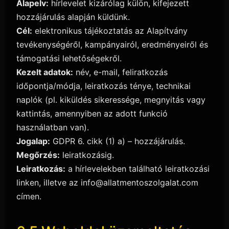
Alapelv:
hírlevelet kizárólag külön, kifejezett
hozzájárulás alapján küldünk.
Cél:
elektronikus tájékoztatás az Alapítvány
tevékenységéről, kampányairól, eredményeiről és
támogatási lehetőségekről.
Kezelt adatok:
név, e-mail, feliratkozás
időpontja/módja, leiratkozás ténye, technikai
naplók (pl. kiküldés sikeressége, megnyitás vagy
kattintás, amennyiben az adott funkció
használatban van).
Jogalap:
GDPR 6. cikk (1) a) – hozzájárulás.
Megőrzés:
leiratkozásig.
Leiratkozás:
a hírlevelekben található leiratkozási
linken, illetve az info@allatmentoszolgalat.com
címen.