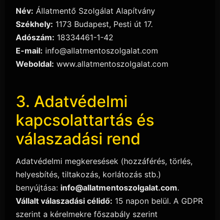
Név:
Állatmentő Szolgálat Alapítvány
Székhely:
1173 Budapest, Pesti út 17.
Adószám:
18334461-1-42
E-mail:
info@allatmentoszolgalat.com
Weboldal:
www.allatmentoszolgalat.com
3. Adatvédelmi
kapcsolattartás és
válaszadási rend
Adatvédelmi megkeresések (hozzáférés, törlés,
helyesbítés, tiltakozás, korlátozás stb.)
benyújtása:
info@allatmentoszolgalat.com
.
Vállalt válaszadási célidő:
15 napon belül. A GDPR
szerint a kérelmekre főszabály szerint